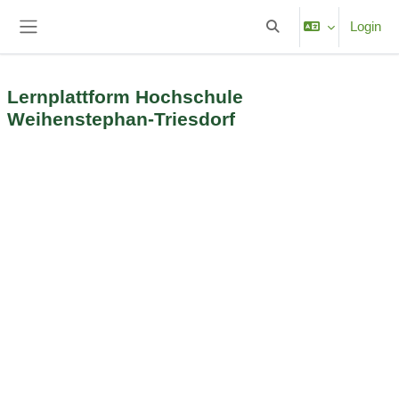
Vai al contenuto principale
Login
Attiva/disattiva input di
Pannello laterale
Lernplattform Hochschule
Weihenstephan-Triesdorf