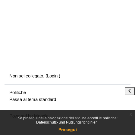
Non sei collegato. (
Login
)
Apri
Politiche
Passa al tema standard
x
Powered by
Moodle
Se prosegui nella navigazione del sito, ne accetti le politiche:
Datenschutz- und Nutzungsrichtlinien
Prosegui