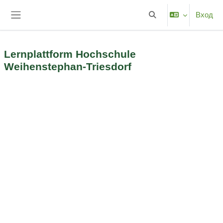
Перейти к основному содержанию
Вход
Изменить данные пои
Боковая панель
Lernplattform Hochschule
Weihenstephan-Triesdorf