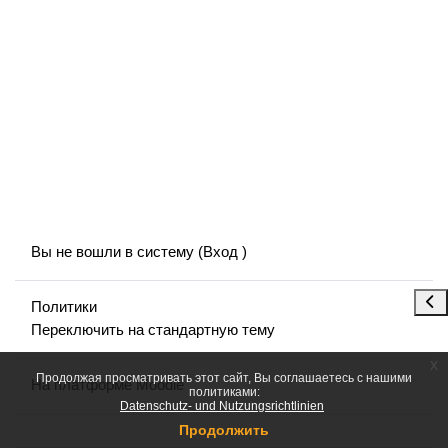
Вы не вошли в систему (
Вход
)
Отк
Политики
Переключить на стандартную тему
x
Продолжая просматривать этот сайт, Вы соглашаетесь с нашими
На платформе
Moodle
политиками:
Datenschutz- und Nutzungsrichtlinien
Продолжить