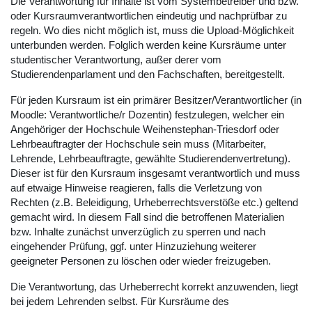
Die Verantwortung für Inhalte ist vom Systembetreiber und bzw.
oder Kursraumverantwortlichen eindeutig und nachprüfbar zu
regeln. Wo dies nicht möglich ist, muss die Upload-Möglichkeit
unterbunden werden. Folglich werden keine Kursräume unter
studentischer Verantwortung, außer derer vom
Studierendenparlament und den Fachschaften, bereitgestellt.
Für jeden Kursraum ist ein primärer Besitzer/Verantwortlicher (in
Moodle: Verantwortliche/r Dozentin) festzulegen, welcher ein
Angehöriger der Hochschule Weihenstephan-Triesdorf oder
Lehrbeauftragter der Hochschule sein muss (Mitarbeiter,
Lehrende, Lehrbeauftragte, gewählte Studierendenvertretung).
Dieser ist für den Kursraum insgesamt verantwortlich und muss
auf etwaige Hinweise reagieren, falls die Verletzung von
Rechten (z.B. Beleidigung, Urheberrechtsverstöße etc.) geltend
gemacht wird. In diesem Fall sind die betroffenen Materialien
bzw. Inhalte zunächst unverzüglich zu sperren und nach
eingehender Prüfung, ggf. unter Hinzuziehung weiterer
geeigneter Personen zu löschen oder wieder freizugeben.
Die Verantwortung, das Urheberrecht korrekt anzuwenden, liegt
bei jedem Lehrenden selbst. Für Kursräume des