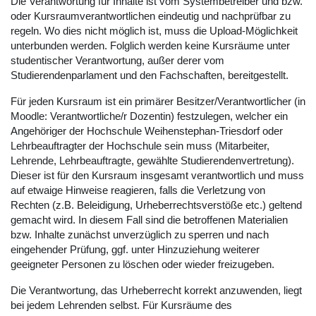
Die Verantwortung für Inhalte ist vom Systembetreiber und bzw.
oder Kursraumverantwortlichen eindeutig und nachprüfbar zu
regeln. Wo dies nicht möglich ist, muss die Upload-Möglichkeit
unterbunden werden. Folglich werden keine Kursräume unter
studentischer Verantwortung, außer derer vom
Studierendenparlament und den Fachschaften, bereitgestellt.
Für jeden Kursraum ist ein primärer Besitzer/Verantwortlicher (in
Moodle: Verantwortliche/r Dozentin) festzulegen, welcher ein
Angehöriger der Hochschule Weihenstephan-Triesdorf oder
Lehrbeauftragter der Hochschule sein muss (Mitarbeiter,
Lehrende, Lehrbeauftragte, gewählte Studierendenvertretung).
Dieser ist für den Kursraum insgesamt verantwortlich und muss
auf etwaige Hinweise reagieren, falls die Verletzung von
Rechten (z.B. Beleidigung, Urheberrechtsverstöße etc.) geltend
gemacht wird. In diesem Fall sind die betroffenen Materialien
bzw. Inhalte zunächst unverzüglich zu sperren und nach
eingehender Prüfung, ggf. unter Hinzuziehung weiterer
geeigneter Personen zu löschen oder wieder freizugeben.
Die Verantwortung, das Urheberrecht korrekt anzuwenden, liegt
bei jedem Lehrenden selbst. Für Kursräume des