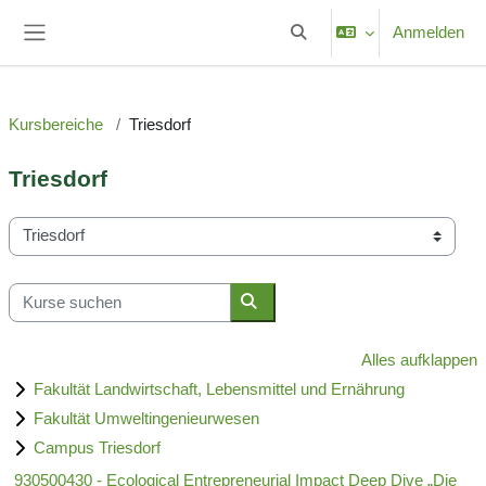
Zum Hauptinhalt
Anmelden
Sucheingabe umschalten
Website-Übersicht
Kursbereiche
Triesdorf
Triesdorf
Kursbereiche
Kurse suchen
Kurse suchen
Alles aufklappen
Fakultät Landwirtschaft, Lebensmittel und Ernährung
Fakultät Umweltingenieurwesen
Campus Triesdorf
930500430 - Ecological Entrepreneurial Impact Deep Dive „Die