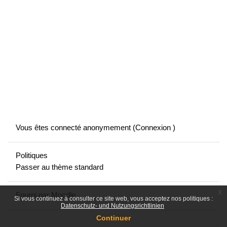
Vous êtes connecté anonymement (
Connexion
)
Politiques
Passer au thème standard
x
Fourni par
Moodle
Si vous continuez à consulter ce site web, vous acceptez nos politiques :
Datenschutz- und Nutzungsrichtlinien
Continuer