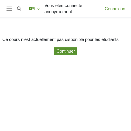
Passer au contenu principal
Vous êtes connecté
Connexion
Activer/désactiver la saisie de recherche
anonymement
Panneau latéral
Ce cours n’est actuellement pas disponible pour les étudiants
Continuer