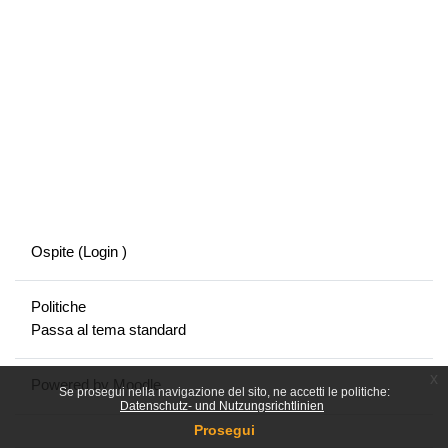
Ospite (
Login
)
Politiche
Passa al tema standard
x
Powered by
Moodle
Se prosegui nella navigazione del sito, ne accetti le politiche:
Datenschutz- und Nutzungsrichtlinien
Prosegui