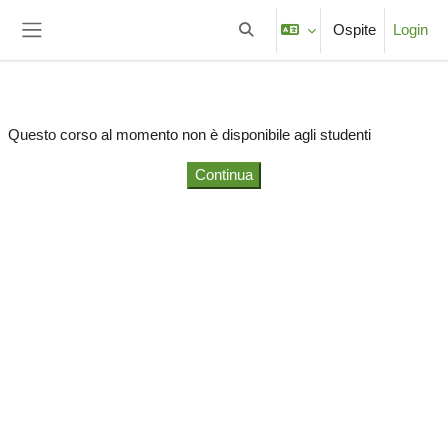
Vai al contenuto principale
Ospite
Login
Attiva/disattiva input di ricerca
Pannello laterale
Questo corso al momento non è disponibile agli studenti
Continua