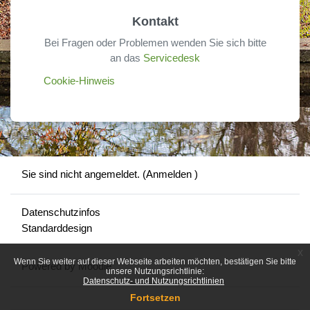
Kontakt
Anmelden
Bei Fragen oder Problemen wenden Sie sich bitte
Kennwort vergessen?
an das
Servicedesk
Cookie-Hinweis
Sie sind nicht angemeldet. (
Anmelden
)
Datenschutzinfos
Standarddesign
x
Wenn Sie weiter auf dieser Webseite arbeiten möchten, bestätigen Sie bitte
Powered by
Moodle
unsere Nutzungsrichtlinie:
Datenschutz- und Nutzungsrichtlinien
Fortsetzen