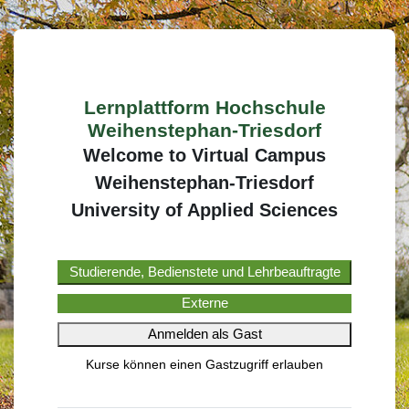
Zum Hauptinhalt
Anmelden bei 'Lernplattfo
Lernplattform Hochschule
Weihenstephan-Triesdorf
Welcome to Virtual Campus
Weihenstephan-Triesdorf
University of Applied Sciences
Studierende, Bedienstete und Lehrbeauftragte
Externe
Anmelden als Gast
Anmeldename
Kurse können einen Gastzugriff erlauben
Kennwort