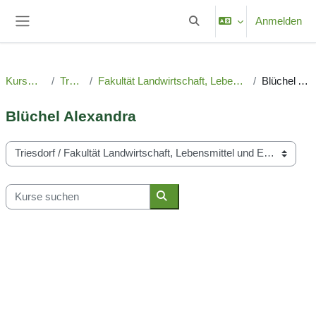
Zum Hauptinhalt
Anmelden
Sucheingabe umschalten
Website-Übersicht
Kursbereiche
Triesdorf
Fakultät Landwirtschaft, Lebensmittel und Ernährung
Blüchel Alexandra
Blüchel Alexandra
Kursbereiche
Kurse suchen
Kurse suchen