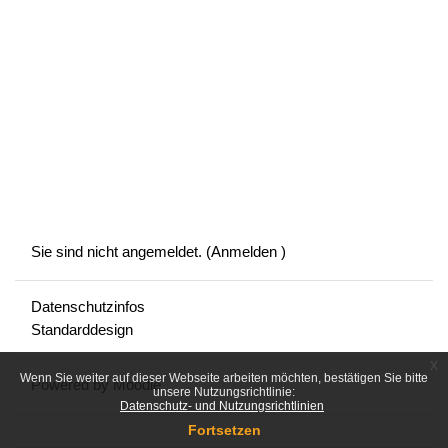
Sie sind nicht angemeldet. (
Anmelden
)
Datenschutzinfos
Standarddesign
x
Wenn Sie weiter auf dieser Webseite arbeiten möchten, bestätigen Sie bitte
Powered by
Moodle
unsere Nutzungsrichtlinie:
Datenschutz- und Nutzungsrichtlinien
Fortsetzen