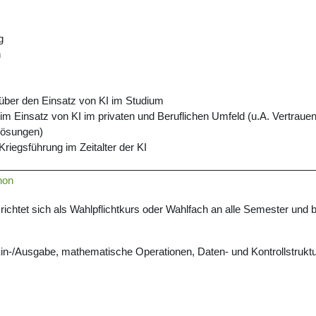
g
n
 über den Einsatz von KI im Studium
eim Einsatz von KI im privaten und Beruflichen Umfeld (u.A. Vertraue
mlösungen)
Kriegsführung im Zeitalter der KI
hon
chtet sich als Wahlpflichtkurs oder Wahlfach an alle Semester und 
n-/Ausgabe, mathematische Operationen, Daten- und Kontrollstrukt