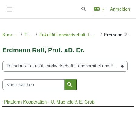
Zum Hauptinhalt
Anmelden
Sucheingabe umschalten
Website-Übersicht
Kursbereiche
Triesdorf
Fakultät Landwirtschaft, Lebensmittel und Ernährung
Erdmann Ralf, Prof. aD. Dr.
Erdmann Ralf, Prof. aD. Dr.
Kursbereiche
Kurse suchen
Kurse suchen
Plattform Kooperation - U. Machold & E. Groß