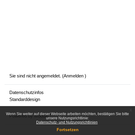
Sie sind nicht angemeldet. (
Anmelden
)
Datenschutzinfos
Standarddesign
x
Wenn Sie weiter auf dieser Webseite arbeiten möchten, bestätigen Sie bitte
Powered by
Moodle
unsere Nutzungsrichtlinie:
Datenschutz- und Nutzungsrichtlinien
Fortsetzen