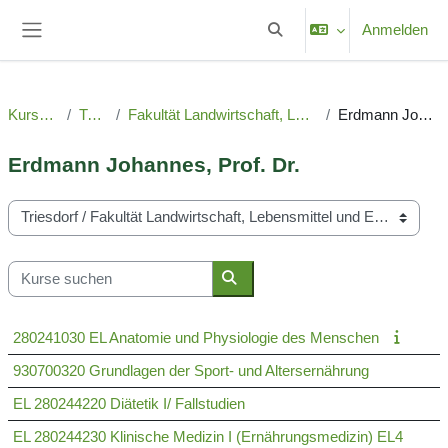
Zum Hauptinhalt
Anmelden
Sucheingabe umschalten
Website-Übersicht
Kursbereiche
Triesdorf
Fakultät Landwirtschaft, Lebensmittel und Ernährung
Erdmann Johannes, Prof. Dr.
Erdmann Johannes, Prof. Dr.
Kursbereiche
Kurse suchen
Kurse suchen
280241030 EL Anatomie und Physiologie des Menschen
930700320 Grundlagen der Sport- und Altersernährung
EL 280244220 Diätetik I/ Fallstudien
EL 280244230 Klinische Medizin I (Ernährungsmedizin) EL4