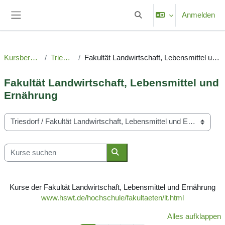
Zum Hauptinhalt
Anmelden
Sucheingabe umschalten
Website-Übersicht
Kursbereiche
Triesdorf
Fakultät Landwirtschaft, Lebensmittel und Ernährung
Fakultät Landwirtschaft, Lebensmittel und
Ernährung
Kursbereiche
Kurse suchen
Kurse suchen
Kurse der Fakultät Landwirtschaft, Lebensmittel und Ernährung
www.hswt.de/hochschule/fakultaeten/lt.html
Alles aufklappen