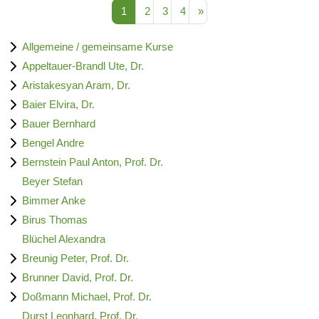
Seite 1
Seite 2
Seite 3
Seite 4
Nächste Seite
1
2
3
4
»
Allgemeine / gemeinsame Kurse
Appeltauer-Brandl Ute, Dr.
Aristakesyan Aram, Dr.
Baier Elvira, Dr.
Bauer Bernhard
Bengel Andre
Bernstein Paul Anton, Prof. Dr.
Beyer Stefan
Bimmer Anke
Birus Thomas
Blüchel Alexandra
Breunig Peter, Prof. Dr.
Brunner David, Prof. Dr.
Doßmann Michael, Prof. Dr.
Durst Leonhard, Prof. Dr.